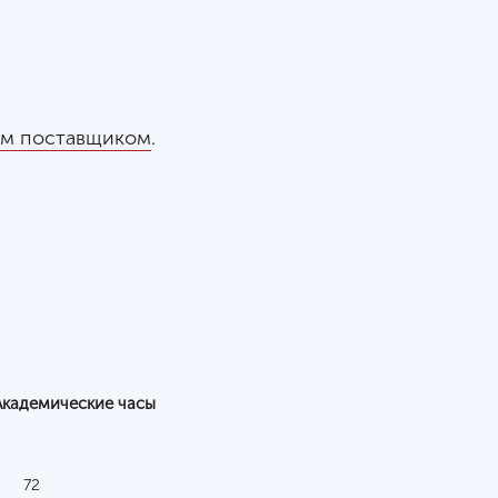
ым поставщиком
.
Академические часы
72