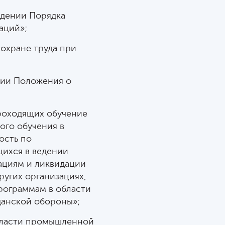
ждении Порядка
аций»;
 охране труда при
ении Положения о
проходящих обучение
го обучения в
ость по
ихся в ведении
ациям и ликвидации
ругих организациях,
рограммам в области
жданской обороны»;
области промышленной