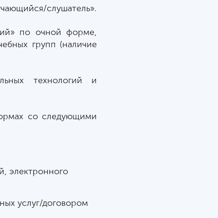
учающийся/слушатель».
кий» по очной форме,
чебных групп (наличие
ельных технологий и
формах со следующими
й, электронного
ных услуг/договором