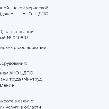
мной некоммерческой
» (далее – АНО ЦДПО
О) на основании
ный № 040803;
исьма о согласовании
борудования;
сением АНО ЦДПО
раны труда (Минтруд
твление
ысоте в связи с
х услуги в области