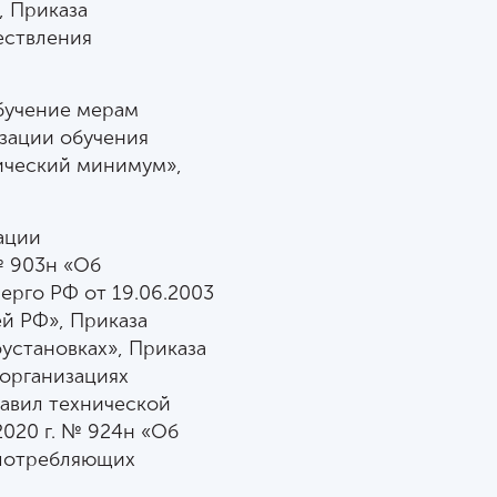
, Приказа
ествления
бучение мерам
зации обучения
ический минимум»,
ации
№ 903н «Об
ерго РФ от 19.06.2003
ей РФ», Приказа
установках», Приказа
 организациях
равил технической
2020 г. № 924н «Об
опотребляющих