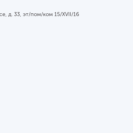
е, д. 33, эт/пом/ком 15/
XVII
/16