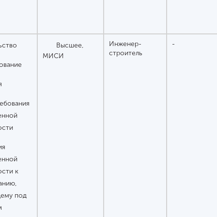
Инженер-
-
ьство
Высшее,
строитель
МИСИ
ование
я
ебования
енной
ости
ия
енной
ости к
анию,
ему под
м