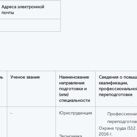
Адреса электронной
почты
в
нь
Ученое звание
Наименование
Сведения о повы
направления
квалификации,
подготовки и
профессионально
(или)
переподготовке
специальности
-
Юриспруденция
Профессионал
переподготов
Охрана труда (512 а
2016 г.
Экономика