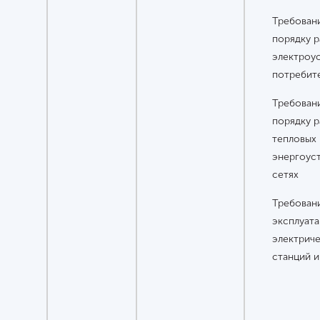
Требовани
порядку р
электроу
потребит
Требовани
порядку р
тепловых
энергоуст
сетях
Требовани
эксплуат
электрич
станций и