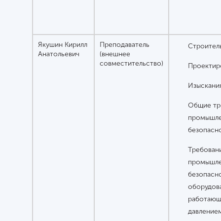
Якушин Кирилл
Преподаватель
Строител
Анатольевич
(внешнее
совместительство)
Проектир
Изыскани
Общие тр
промышл
безопасн
Требован
промышл
безопасн
оборудов
работающ
давление