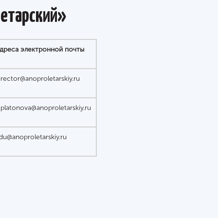
летарский»
дреса электронной почты
irector@anoproletarskiy.ru
.platonova@anoproletarskiy.ru
du@anoproletarskiy.ru