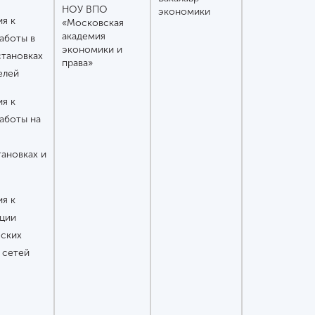
НОУ ВПО
экономики
я к
«Московская
академия
аботы в
экономики и
становках
права»
елей
я к
аботы на
ановках и
я к
ации
еских
 сетей