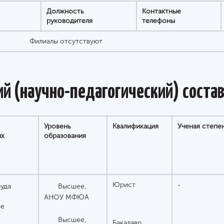
Должность
Контактные
руководителя
телефоны
Филиалы отсутствуют
й (научно-педагогический) соста
Уровень
Квалификация
Ученая степе
ых
образования
Юрист
-
уда
Высшее,
АНОУ МФЮА
ие
Высшее,
Бакалавр