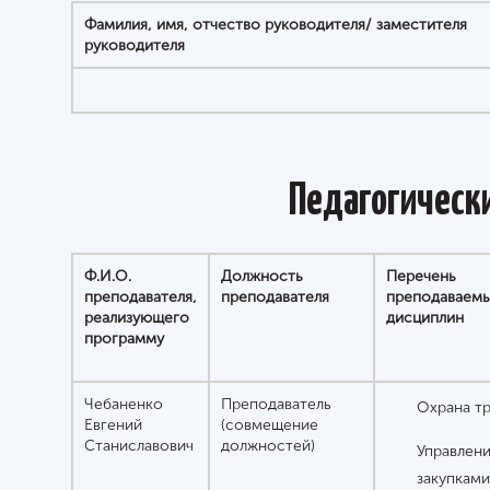
Фамилия, имя, отчество руководителя/ заместителя
руководителя
Педагогически
Ф.И.О.
Должность
Перечень
преподавателя,
преподавателя
преподаваем
реализующего
дисциплин
программу
Чебаненко
Преподаватель
Охрана тр
Евгений
(совмещение
Станиславович
должностей)
Управлен
закупками